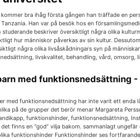
n kommer bra ihåg första gången han träffade en pe
i Tanzania. Han var på besök hos en församlingsmed
studerande beskriver översiktligt några olika kultu
iktligt hur människor påverkas av sin kultur. Dessuto
iktligt några olika livsåskådningars syn på människa
nedsättning, livskvalitet, behandling, vård, omsorg, l
barn med funktionsnedsättning -
r med funktionsnedsättning har inte varit ett enda l
ika på de grupper det berör menar Margareta Persson
handikapp, funktionshinder, funktionsnedsättning, Ins
det finns en ”god” vilja bakom. sammanlagt ungefär 
ika funktionshinder Funktionshinder ses fortfarande