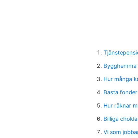
Tjänstepensi
Bygghemma 
Hur många kä
Basta fonde
Hur räknar ma
Billiga chokl
Vi som jobba