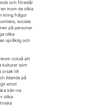
änds och föreslår
ren inom de olika
n kring frågor
omiska, sociala
synen på personer
ga olika
an språklig och
amkom också att
a kulturer som
orsak till
och lidande på
agit emot
lära kän-na
v olika
etniska