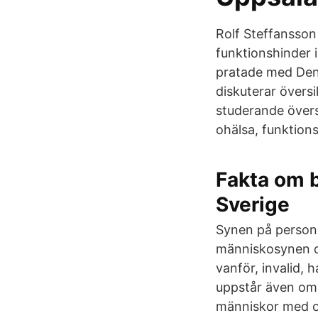
Rolf Steffansso
funktionshinder 
pratade med Den 
diskuterar övers
studerande övers
ohälsa, funktions
Fakta om 
Sverige
Synen på persone
människosynen ol
vanför, invalid, 
uppstår även om 
människor med ol