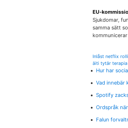
EU-kommission
Sjukdomar, fu
samma sätt som
kommunicerar 
Inlåst netflix roll
äiti tytär terapia
Hur har soci
Vad innebär 
Spotify zack
Ordspråk när 
Falun forvalt