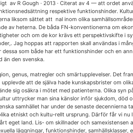
gt av R Gough · 2013 · Citerat av 4 — att ordet anv
tionsnedsättning respektive funktionshinder. Kultu
erna liksom sättet att nal inom olika samhällsområde
de av heterna. De båda FN-konventionerna om ekon
ttigheter och om de kor krävs ett perspektivskifte i 
der,. Jag hoppas att rapporten skall användas i mån
dessa som både har ett funktionshinder och en ann
nd än den svenska.
igion, genus, matregler och smärtupplevelser. Det fr
 upplevde att de själva hade kunskapsbrister om olik
 kände sig osäkra i mötet med patienterna. Olika syn på 
kultur uttrycker man sina känslor inför sjukdom, död 
svenska samhället har under de senaste decennierna t
ka etniskt och kultu-rellt ursprung. Därför får vi nu 
vårt eget land. Lis- om skillnader och samexistensen a
xuella läggningar, funktionshinder, samhällsklasser, 