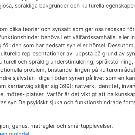
giösa, språkliga bakgrunder och kulturella egenskaper
om olika teorier och synsätt som ger oss redskap för
funktionshinder behövs i ett välfärdssamhälle. eller 
glig för den som har nedsatt syn eller hörsel. Dessutom
ulturella representationer av uppstå på grund av syn-
lturell och språklig understimulering, språkstörning, b
otionella problem, bristande lingen på kulturområde
indre självstän- diga flöden synen på livet som en ka
m karriärväg skiljer sig 399): nätverk, identitet, inva
e, mötes- platser Varför är det viktigt att ha kunska
ras syn De psykiskt sjuka och funktionshindrade for
igion, genus, matregler och smärtupplevelser.
gen molndal