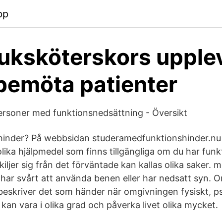
pp
uksköterskors upple
 bemöta patienter
rsoner med funktionsnedsättning - Översikt
hinder? På webbsidan studeramedfunktionshinder.nu
lika hjälpmedel som finns tillgängliga om du har funk
iljer sig från det förväntade kan kallas olika saker. 
 har svårt att använda benen eller har nedsatt syn. O
beskriver det som händer när omgivningen fysiskt, psy
t kan vara i olika grad och påverka livet olika mycket.