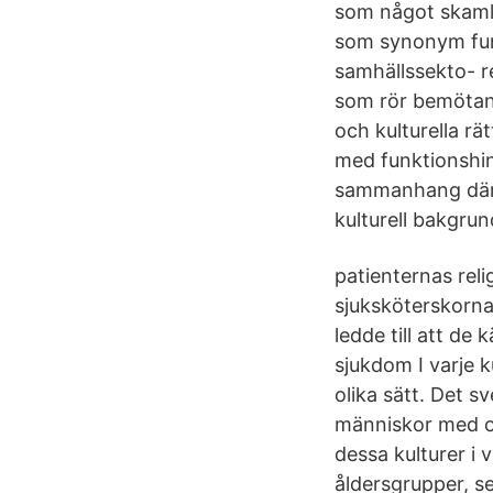
som något skamli
som synonym funk
samhällssekto- r
som rör bemötan
och kulturella rä
med funktionshin
sammanhang där 
kulturell bakgru
patienternas rel
sjuksköterskorna
ledde till att de
sjukdom I varje 
olika sätt. Det 
människor med oli
dessa kulturer i 
åldersgrupper, se