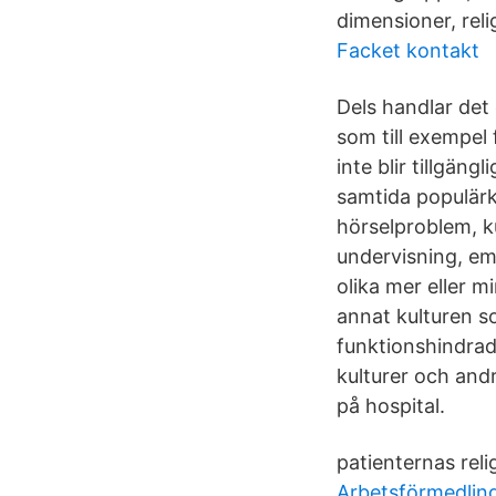
dimensioner, reli
Facket kontakt
Dels handlar det 
som till exempel 
inte blir tillgän
samtida populärk
hörselproblem, ku
undervisning, em
olika mer eller m
annat kulturen so
funktionshindrad
kulturer och and
på hospital.
patienternas rel
Arbetsförmedlin