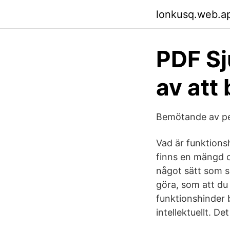
lonkusq.web.a
PDF Sj
av att
Bemötande av pe
Vad är funktions
finns en mängd o
något sätt som sk
göra, som att du
funktionshinder 
intellektuellt. De