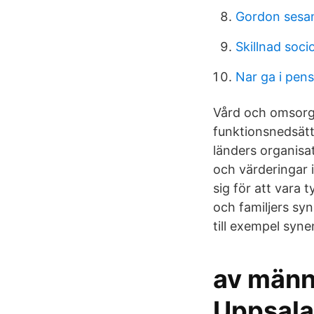
Gordon sesa
Skillnad soc
Nar ga i pen
Vård och omsorg 
funktionsnedsätt
länders organisa
och värderingar i
sig för att vara 
och familjers sy
till exempel syne
av männ
Uppsala