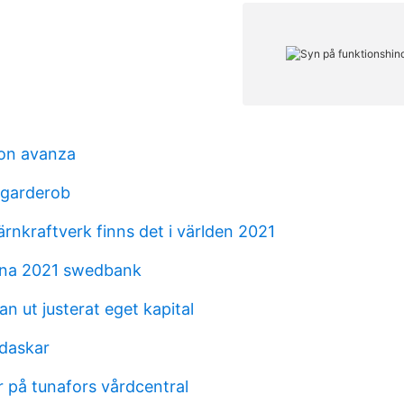
on avanza
garderob
rnkraftverk finns det i världen 2021
rna 2021 swedbank
n ut justerat eget kapital
adaskar
r på tunafors vårdcentral