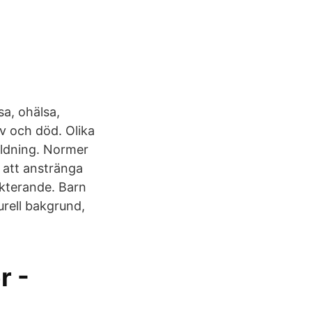
sa, ohälsa,
v och död. Olika
ildning. Normer
r att anstränga
ekterande. Barn
urell bakgrund,
r -