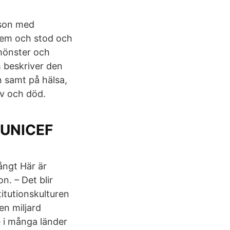
rson med
lem och stod och
rmönster och
m beskriver den
n samt på hälsa,
iv och död.
 UNICEF
ångt Här är
. – Det blir
titutionskulturen
en miljard
 i många länder