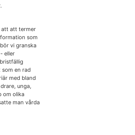
.
 att att termer
information som
 bör vi granska
 eller
ristfällig
t som en rad
rriär med bland
ndrare, unga,
p om olika
tsatte man vårda