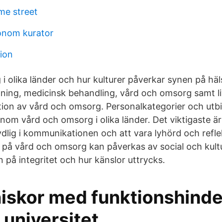
me street
ionom kurator
sion
i olika länder och hur kulturer påverkar synen på häl
ning, medicinsk behandling, vård och omsorg samt li
tion av vård och omsorg. Personalkategorier och utb
nom vård och omsorg i olika länder. Det viktigaste ä
tydlig i kommunikationen och att vara lyhörd och refl
n på vård och omsorg kan påverkas av social och kult
n på integritet och hur känslor uttrycks.
iskor med funktionshinde
 universitet