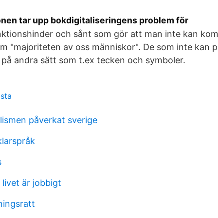
en tar upp bokdigitaliseringens problem för
nktionshinder och sånt som gör att man inte kan ko
 "majoriteten av oss människor". De som inte kan pra
på andra sätt som t.ex tecken och symboler.
ista
alismen påverkat sverige
klarspråk
s
livet är jobbigt
ningsratt