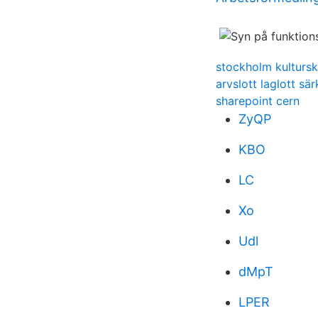
stockholm kultursk
arvslott laglott sär
sharepoint cern
ZyQP
KBO
LC
Xo
Udl
dMpT
LPER