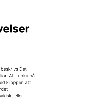
velser
 beskrivs Det
tion Att funka på
med kroppen att
rdet
kiskt eller