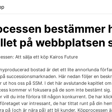
pp
ocessen bestämmer 
llet på webbplatsen 
ssen: Att sälja ett köp Kairos Future
nyproducerad bostad är det ett lite annorlunda förf
på successionsmarknaden. Här nedan följer en beskr
 ut hos oss på SSM. I det här avslutande kapitlet 
ess kommer vi fokusera på de som inte bestämt sig.
 vill du inte förlora till någon konkurrent. De har klic
företaget var intressant, de har tittat runt på din hems
ra på (och är nära på) att bli kunder. Köpprocessen ä