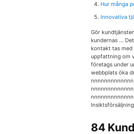
Hur många poä
Innovativa tj
Gör kundtjänsten 
kundernas … Det 
kontakt tas med 
uppfattning om v
företags under u
webbplats öka dr
nnnnnnnnnnnnn
nnnnnnnnnnnnn
nnnnnnnnnnnnnn
Insiktsförsäljni
84 Kund