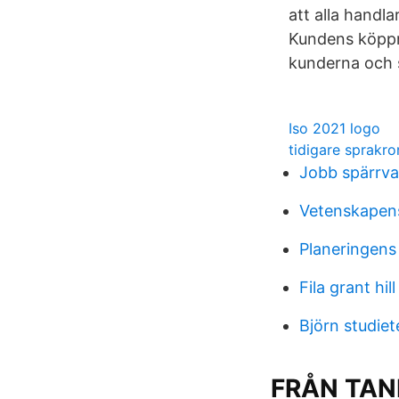
att alla handl
Kundens köppro
kunderna och s
Iso 2021 logo
tidigare sprakro
Jobb spärrva
Vetenskapen
Planeringens
Fila grant hil
Björn studiet
FRÅN TAN