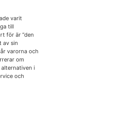
ade varit
a till
t för är ”den
t av sin
tår varorna och
rrerar om
alternativen i
ervice och