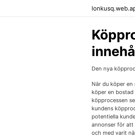
lonkusq.web.a
Köppr
innehå
Den nya köpproce
När du köper en 
köper en bostad 
köpprocessen ser
kundens köpproc
potentiella kunder
annonser för att 
och med varit nä