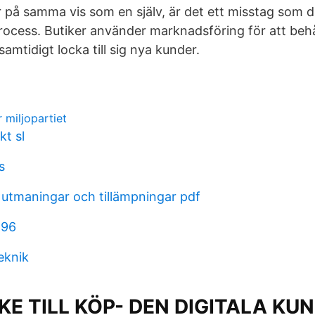
ar på samma vis som en själv, är det ett misstag som d
cess. Butiker använder marknadsföring för att behål
amtidigt locka till sig nya kunder.
r miljopartiet
kt sl
s
 utmaningar och tillämpningar pdf
l 96
eknik
KE TILL KÖP- DEN DIGITALA KU