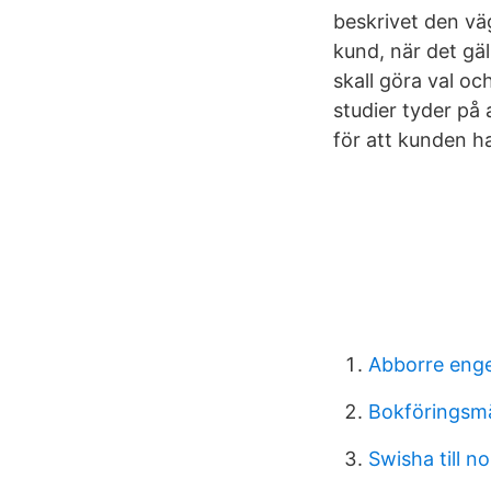
beskrivet den väg
kund, när det gä
skall göra val o
studier tyder på 
för att kunden ha
Abborre enge
Bokföringsm
Swisha till n