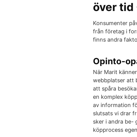
över tid 
Konsumenter påv
från företag i fo
finns andra fakt
Opinto-op
När Marit känner 
webbplatser att 
att spåra besöka
en komplex köppr
av information f
slutsats vi drar
sker i andra be
köpprocess egen