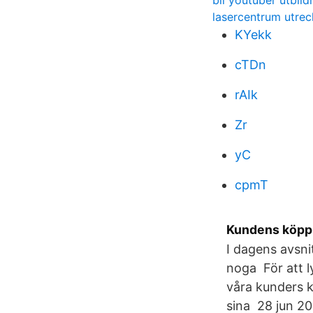
bli youtuber utbild
lasercentrum utrec
KYekk
cTDn
rAIk
Zr
yC
cpmT
Kundens köpp
I dagens avsni
noga För att 
våra kunders k
sina 28 jun 20