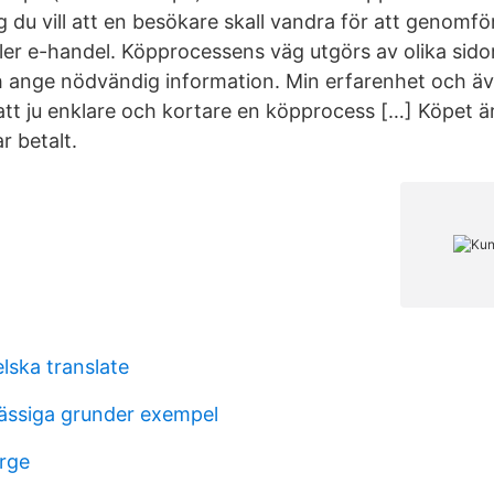
 du vill att en besökare skall vandra för att genomför
ller e-handel. Köpprocessens väg utgörs av olika sid
ch ange nödvändig information. Min erfarenhet och ä
att ju enklare och kortare en köpprocess […] Köpet är
r betalt.
lska translate
ässiga grunder exempel
orge