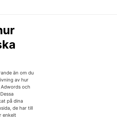
hur
ska
arande än om du
ivning av hur
om Adwords och
 Dessa
kat på dina
ida, de har till
r enkelt