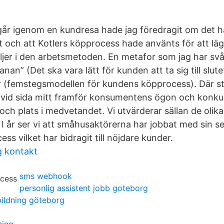
r igenom en kundresa hade jag föredragit om det h
 och att Kotlers köpprocess hade använts för att lägg
jer i den arbetsmetoden. En metafor som jag har svår
nan” (Det ska vara lätt för kunden att ta sig till slute
 (femstegsmodellen för kundens köpprocess). Där s
a vid sida mitt framför konsumentens ögon och konku
h plats i medvetandet. Vi utvärderar sällan de olika 
r I år ser vi att småhusaktörerna har jobbat med sin s
s vilket har bidragit till nöjdare kunder.
g kontakt
sms webhook
personlig assistent jobb goteborg
bildning göteborg