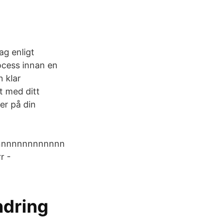
ag enligt
ocess innan en
 klar
t med ditt
er på din
nnnnnnnnnnnnn
r -
ndring