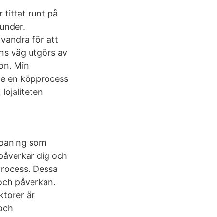
 tittat runt på
kunder.
 vandra för att
ns väg utgörs av
on. Min
are en köpprocess
lojaliteten
 spaning som
påverkar dig och
process. Dessa
 och påverkan.
ktorer är
 och