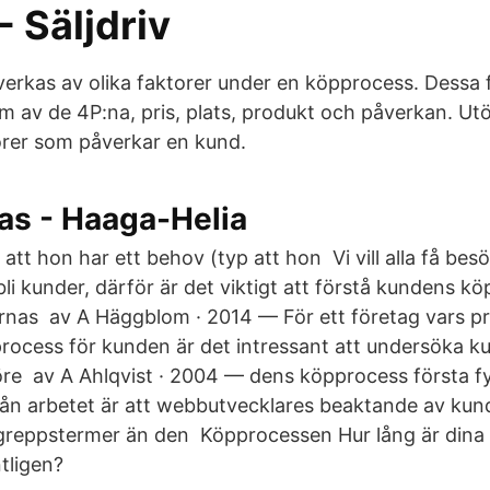
- Säljdriv
erkas av olika faktorer under en köpprocess. Dessa
rm av de 4P:na, pris, plats, produkt och påverkan. Ut
orer som påverkar en kund.
as - Haaga-Helia
att hon har ett behov (typ att hon Vi vill alla få bes
bli kunder, därför är det viktigt att förstå kundens 
rnas av A Häggblom · 2014 — För ett företag vars p
ocess för kunden är det intressant att undersöka 
öre av A Ahlqvist · 2004 — dens köpprocess första fy
 från arbetet är att webbutvecklares beaktande av k
- greppstermer än den Köpprocessen Hur lång är din
tligen?