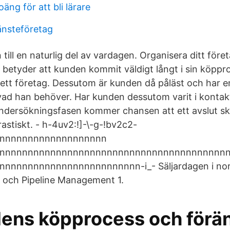
ng för att bli lärare
änsteföretag
till en naturlig del av vardagen. Organisera ditt föret
betyder att kunden kommit väldigt långt i sin köppr
ett företag. Dessutom är kunden då påläst och har en
ad han behöver. Har kunden dessutom varit i kontak
ndersökningsfasen kommer chansen att ett avslut sk
astiskt. - h-4uv2:!]-\-g-!bv2c2-
nnnnnnnnnnnnnnnnnnn
nnnnnnnnnnnnnnnnnnnnnnnnnnnnnnnnnnnnnnnn
nnnnnnnnnnnnnnnnnnnnnnnn-i_- Säljardagen i nor
ng och Pipeline Management 1.
ens köpprocess och förä