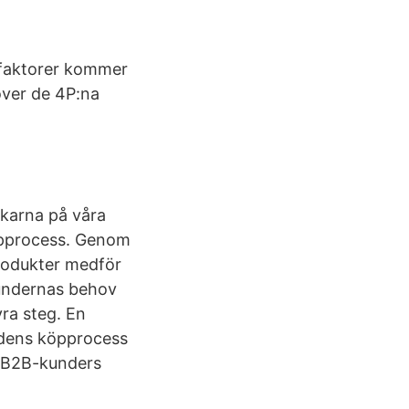
 faktorer kommer
över de 4P:na
ökarna på våra
köpprocess. Genom
rodukter medför
kundernas behov
ra steg. En
undens köpprocess
a B2B-kunders