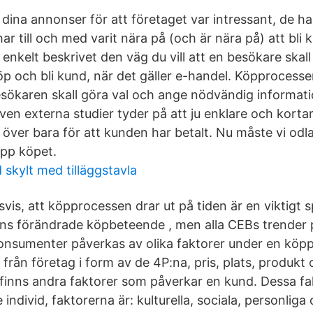
 dina annonser för att företaget var intressant, de har
ar till och med varit nära på (och är nära på) att bli 
nkelt beskrivet den väg du vill att en besökare skall
p och bli kund, när det gäller e-handel. Köpprocesse
besökaren skall göra val och ange nödvändig informati
ven externa studier tyder på att ju enklare och kort
 över bara för att kunden har betalt. Nu måste vi odla 
upp köpet.
 skylt med tilläggstavla
is, att köpprocessen drar ut på tiden är en viktigt
ns förändrade köpbeteende , men alla CEBs trender 
Konsumenter påverkas av olika faktorer under en köp
från företag i form av de 4P:na, pris, plats, produkt
finns andra faktorer som påverkar en kund. Dessa fa
e individ, faktorerna är: kulturella, sociala, personliga