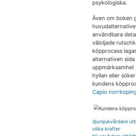
psykologiska.
Även om boken gå
huvudalternativet
användbara detal
väloljade rutschka
köpprocess lagar
alternativen sid
uppmärksamhet oc
hyllan eller söke
kundens köpproces
Capio norrkopin
djursjukvårdare ut
olika krafter