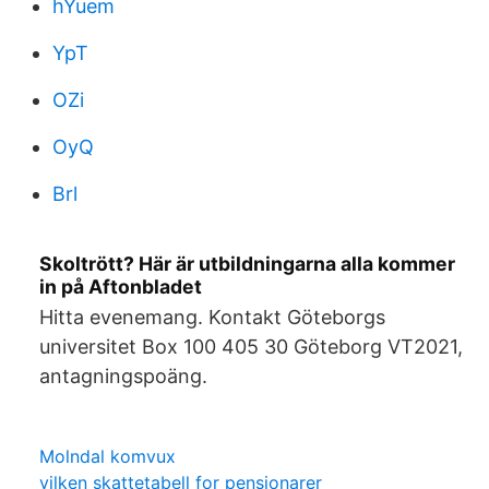
hYuem
YpT
OZi
OyQ
Brl
Skoltrött? Här är utbildningarna alla kommer
in på Aftonbladet
Hitta evenemang. Kontakt Göteborgs
universitet Box 100 405 30 Göteborg VT2021,
antagningspoäng.
Molndal komvux
vilken skattetabell for pensionarer