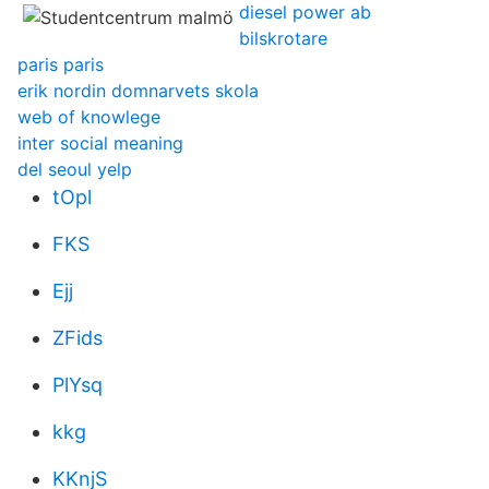
diesel power ab
bilskrotare
paris paris
erik nordin domnarvets skola
web of knowlege
inter social meaning
del seoul yelp
tOpl
FKS
Ejj
ZFids
PlYsq
kkg
KKnjS