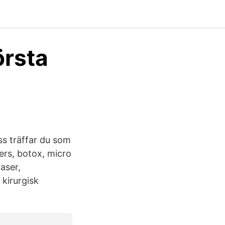
örsta
s träffar du som
lers, botox, micro
aser,
 kirurgisk