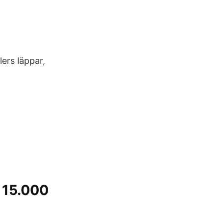
ers läppar,
r 15.000