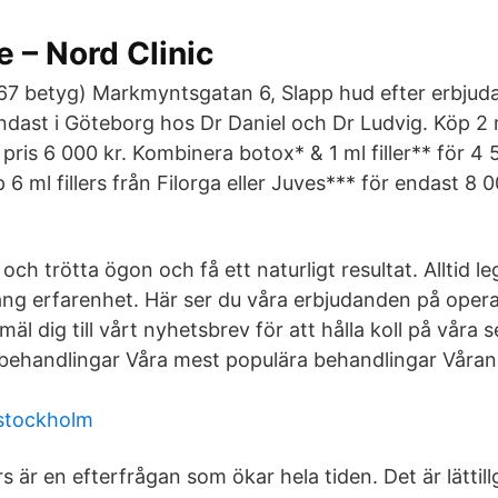
 – Nord Clinic
67 betyg) Markmyntsgatan 6, Slapp hud efter erbjud
dast i Göteborg hos Dr Daniel och Dr Ludvig. Köp 2 ml
 pris 6 000 kr. Kombinera botox* & 1 ml filler** för 4 
p 6 ml fillers från Filorga eller Juves*** för endast 8 
ch trötta ögon och få ett naturligt resultat. Alltid le
ng erfarenhet. Här ser du våra erbjudanden på oper
äl dig till vårt nyhetsbrev för att hålla koll på våra 
 behandlingar Våra mest populära behandlingar Våra
stockholm
rs är en efterfrågan som ökar hela tiden. Det är lättil