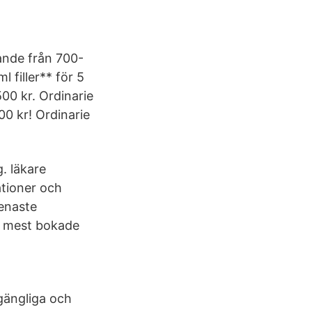
ande från 700-
 filler** för 5
500 kr. Ordinarie
000 kr! Ordinarie
g. läkare
ationer och
senaste
n mest bokade
lgängliga och