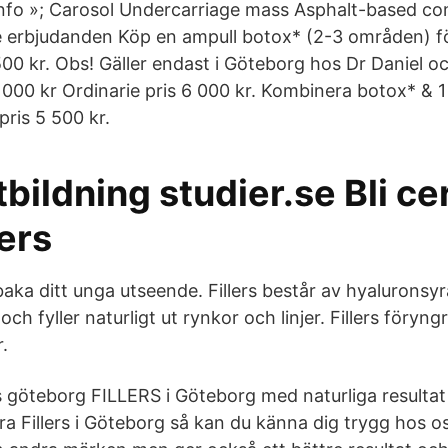
r info »; Carosol Undercarriage mass Asphalt-based 
 erbjudanden Köp en ampull botox* (2-3 områden) fö
500 kr. Obs! Gäller endast i Göteborg hos Dr Daniel o
 5 000 kr Ordinarie pris 6 000 kr. Kombinera botox* & 1 
pris 5 500 kr.
utbildning studier.se Bli ce
lers
illbaka ditt unga utseende. Fillers består av hyalurons
och fyller naturligt ut rynkor och linjer. Fillers föryng
.
s göteborg FILLERS i Göteborg med naturliga resultat 
 Fillers i Göteborg så kan du känna dig trygg hos os