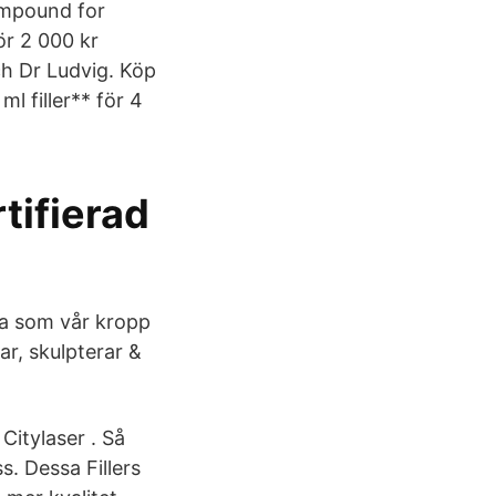
compound for
r 2 000 kr
ch Dr Ludvig. Köp
ml filler** för 4
rtifierad
yra som vår kropp
rar, skulpterar &
Citylaser . Så
s. Dessa Fillers