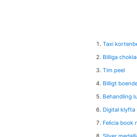
Taxi kortenb
Billiga chokl
Tim peel
Billigt boend
Behandling l
Digital klyft
Felicia book
Silver medall