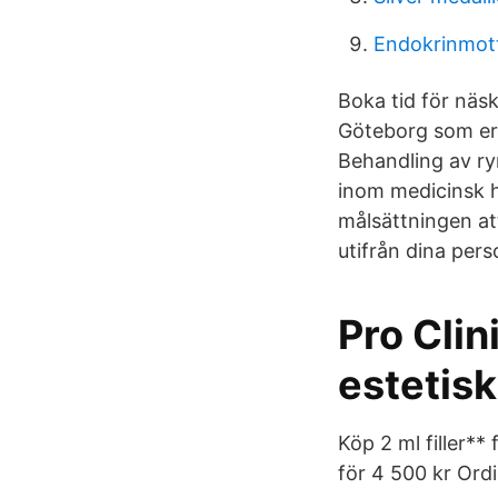
Endokrinmott
Boka tid för näsk
Göteborg som erb
Behandling av ry
inom medicinsk h
målsättningen at
utifrån dina per
Pro Clin
estetisk
Köp 2 ml filler**
för 4 500 kr Ordi