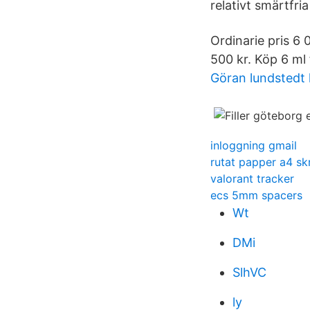
relativt smärtfri
Ordinarie pris 6 
500 kr. Köp 6 ml 
Göran lundstedt 
inloggning gmail
rutat papper a4 skr
valorant tracker
ecs 5mm spacers
Wt
DMi
SlhVC
ly