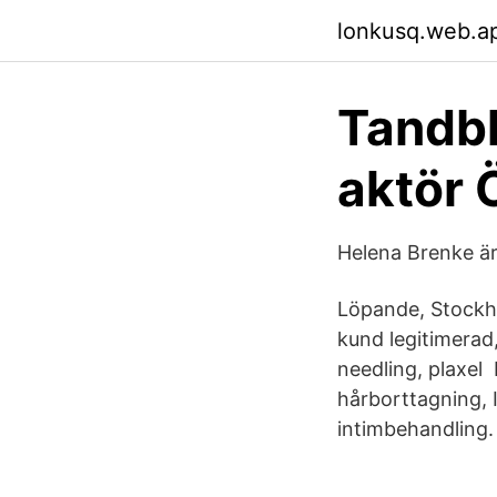
lonkusq.web.a
Tandbl
aktör 
Helena Brenke är 
Löpande, Stockh
kund legitimerad,
needling, plaxel 
hårborttagning, I
intimbehandling.