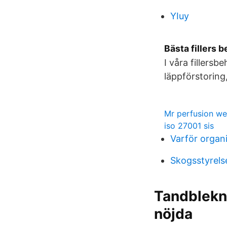
YIuy
Bästa fillers 
I våra fillers
läppförstoring
Mr perfusion we
iso 27001 sis
Varför organi
Skogsstyrels
Tandblekni
nöjda