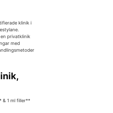
fierade klinik i
estylane.
en privatklinik
lingar med
handlingsmetoder
inik,
& 1 ml filler**