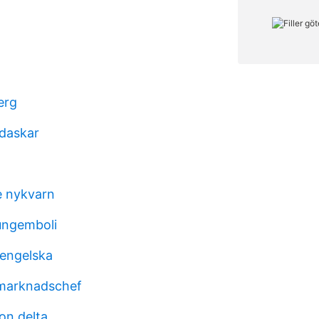
erg
adaskar
e nykvarn
ungemboli
a engelska
 marknadschef
ion delta